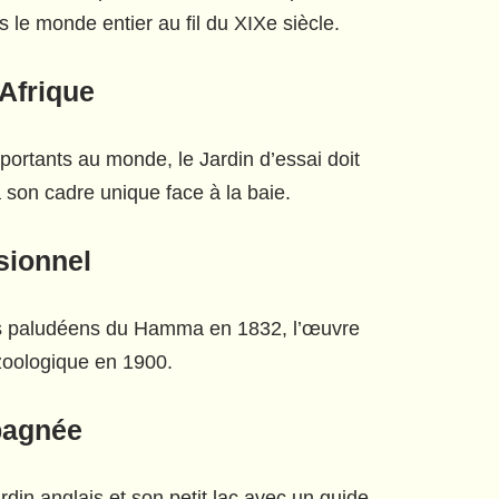
le monde entier au fil du XIXe siècle.
’Afrique
portants au monde, le Jardin d’essai doit
à son cadre unique face à la baie.
sionnel
is paludéens du Hamma en 1832, l’œuvre
 zoologique en 1900.
pagnée
ardin anglais et son petit lac avec un guide