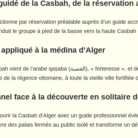
guidé de la Casbah, de la réservation
nctionne par réservation préalable auprès d’un guide accr
nduit le groupe à pied de la basse vers la haute Casba
appliqué à la médina d’Alger
 qaṣaba (القصبة), « forteresse », et désigna d’abord le point culminant de la
de la régence ottomane, à toute la vieille ville fortifiée d
l face à la découverte en solitaire d
urir la Casbah d’Alger avec un guide professionnel évite
uvre des palais fermés au public isolé et transforme un dé