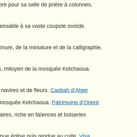
e pour sa salle de prière à colonnes.
ssable à sa vaste coupole ovoïde.
re, de la miniature et de la calligraphie.
is, mitoyen de la mosquée Ketchaoua.
navires et de fleurs.
Casbah d’Alger
la mosquée Ketchaoua.
Patrimoine d’Orient
ires, riche en faïences et boiseries
enue église puis rendue au culte.
Visa