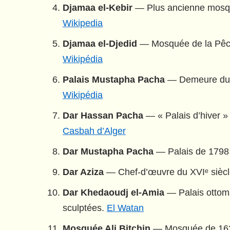
Djamaa el-Kebir
— Plus ancienne mosquée
Wikipedia
Djamaa el-Djedid
— Mosquée de la Pêche
Wikipédia
Palais Mustapha Pacha
— Demeure du de
Wikipédia
Dar Hassan Pacha
— « Palais d’hiver »
Casbah d’Alger
Dar Mustapha Pacha
— Palais de 1798 p
Dar Aziza
— Chef-d’œuvre du XVIᵉ siècle
Dar Khedaoudj el-Amia
— Palais ottoman
sculptées.
El Watan
Mosquée Ali Bitchin
— Mosquée de 1622 f