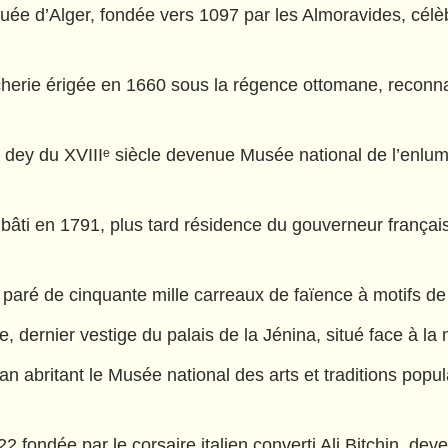
 d’Alger, fondée vers 1097 par les Almoravides, célèbr
rie érigée en 1660 sous la régence ottomane, reconnai
y du XVIIIᵉ siècle devenue Musée national de l’enluminu
 bâti en 1791, plus tard résidence du gouverneur frança
aré de cinquante mille carreaux de faïence à motifs de 
, dernier vestige du palais de la Jénina, situé face à 
 abritant le Musée national des arts et traditions popula
ondée par le corsaire italien converti Ali Bitchin, dev